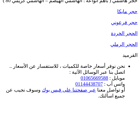
حجر هاشمي ( بأهم أنواعه : الهاشمي الهيصم – الهاشمي كريمي 80 )
حجر مايكا
حجر فرعوني
الحجر الخردة
الحجر الرملي
القرميد
نحن نوفر أسعار خاصة للكميات ، للاستفسار عن الأسعار ..
اتصل بنا عبر الوسائل الآتية :
موبايل :
01065669588
واتس آب :
01144438707
أو تواصل معنا
عبر صفحتنا على فيس بوك
وسوف نجيب عن
جميع اسألتك.