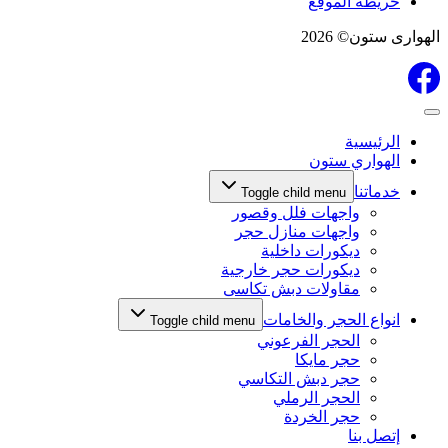
خريطة الموقع
الهوارى ستون© 2026
الرئيسية
الهواري ستون
خدماتنا
Toggle child menu
واجهات فلل وقصور
واجهات منازل حجر
ديكورات داخلية
ديكورات حجر خارجية
مقاولات دبش تكاسى
انواع الحجر والخامات
Toggle child menu
الحجر الفرعوني
حجر مايكا
حجر دبش التكاسي
الحجر الرملي
حجر الخردة
إتصل بنا