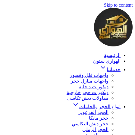
Skip to content
الرئيسية
الهواري ستون
خدماتنا
واجهات فلل وقصور
واجهات منازل حجر
ديكورات داخلية
ديكورات حجر خارجية
مقاولات دبش تكاسى
انواع الحجر والخامات
الحجر الفرعوني
حجر مايكا
حجر دبش التكاسي
الحجر الرملي