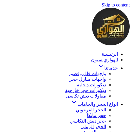
Skip to content
الرئيسية
الهواري ستون
خدماتنا
واجهات فلل وقصور
واجهات منازل حجر
ديكورات داخلية
ديكورات حجر خارجية
مقاولات دبش تكاسى
انواع الحجر والخامات
الحجر الفرعوني
حجر مايكا
حجر دبش التكاسي
الحجر الرملي