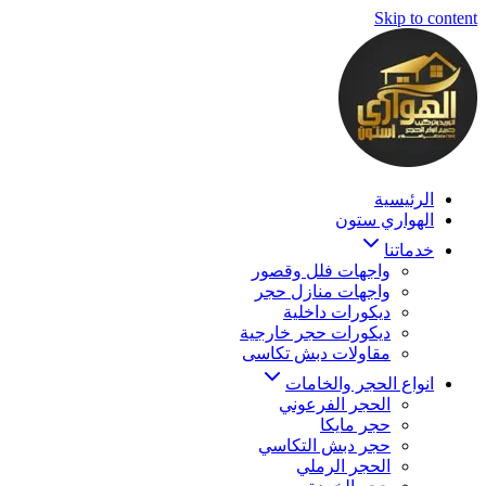
Skip to content
الرئيسية
الهواري ستون
خدماتنا
واجهات فلل وقصور
واجهات منازل حجر
ديكورات داخلية
ديكورات حجر خارجية
مقاولات دبش تكاسى
انواع الحجر والخامات
الحجر الفرعوني
حجر مايكا
حجر دبش التكاسي
الحجر الرملي