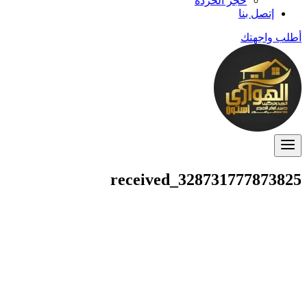
حجر الخردة
إتصل بنا
أطلب واجهتك
received_328731777873825