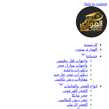
Skip to content
الرئيسية
الهواري ستون
خدماتنا
واجهات فلل وقصور
واجهات منازل حجر
ديكورات داخلية
ديكورات حجر خارجية
مقاولات دبش تكاسى
انواع الحجر والخامات
الحجر الفرعوني
حجر مايكا
حجر دبش التكاسي
الحجر الرملي