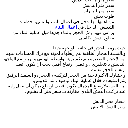
سعر متر التدبيش
سعر متر الربراب
طوب دبش
من اهمها انها ادخل في أعمال البناء والتشييد خطوات
التدبيش الداخل في
أعمال البناء
يراعي فيها: رش الحجر بالماء جديدا قبل عملية البناء من
مقاول دبش تكاسى .
حيث يربط الحجر في حائط الواجهة جيدا .
وبالنسبة الحجار الخلفية يتم ربطها بالمونة مع ترك المسافات بينهم.
اما الاحجار الصغيرة يتم تكسيرها بواسطة الهيلتي و تربط مع الواجهة
التدبيش بالانجليزي ، واقصي ارتفاع أفقي يجب أن يكون أقصى
ارتفاع للحجر نفسه .
واختيارك الاكبر ناحية من الحجر لتركيبه ، الحجر ذو السمك الرقيق
يتم استبعاده خلال عملية البناء توصيف بند التدبيش.
اما بالنسبةلارتفاع المدماك يكون أقصى ارتفاع يمكن أن نصل إليه
عند تركيب الدبش البلدي مقارنة بــ سعر متر الدقشوم .
اسعار حجر الدبش
سعر الدبش الابيض