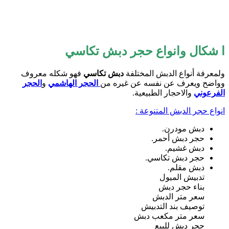
ا شكال وانواع حجر دبش تكاسي
ولمعرفة أنواع الدبش المختلفة
دبش تكاسي
فهو شكله معروف
وواضح ويعرف عن نفسه عن غيره من
الحجر الهاشمي
و
الحجر
الفرعوني
والاحجار الطبيعية.
انواع حجر الدبش المتنوعة :
دبش مودرن.
حجر دبش أحمر.
دبش غشيم.
حجر دبش تكاسي.
دبش مقلم.
تدبيش الميول
بناء حجر دبش
سعر متر الدبش
توصيف بند التدبيش
سعر متر مكعب دبش
حجر دبش للبيع