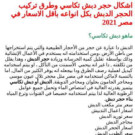
اشكال حجر دبش تكاسي وطرق تركيب
الحجر الدبش بكل انواعه باقل الاسعار في
مصر 2021
ماهو دبش تكاسي؟
الدبش دا عبارة عن حجر من الأحجار الطبيعية والتي يتم استخراجها
من باطن الأرض ،ومن استخدامته انه يستخدم في الأعمال الإنشائية
وذلك بواسطة تقليل كمية الخرسانة وزيادة
حجر الدبش ،
وهذا يقلل
من تكلفته , دا غير انه بيحمي الأسمنت من التآكل ، او بيتم اسخدامه
كبديل لعملية رصف الطرق ودا بيجعله انه يوفر الكثير من المال, اما
بالنسبة لاماكن استخدامه في مصر مثل محجر تلال عيون موسي
ومحاجر الجامون بحلوان ومحاجر الدويقة,
الدبش أو دبش تكاسي
بيتميز يقدرته العالية في امتصاص الماء وتحمل جميع عوامل
الرطوبة العالية لذا بيتم استخدامه خصيصا في القنوات وترع المياه
بناء حجر دبش
.
سعر متر مكعب الدبش
اسعار اعمال التدبيش
سعر توريد الدبش
محاجر الدبش
اسعار الحجر الدبش
سعر الطوب الدبش