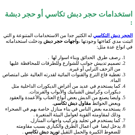
استخدامات حجر دبش تكاسي أو حجر دبشة
:
الحجر دبش التكاسي
له الكثير جدا من الاستخدامات المتنوعة و التي
اثبتت مدي كفاءتها وجودتها ،
واجهات حجر دبش
ودخلت استخداماته
في انواع عدة مثل:
رصف طرق الحدائق وبناء اسوار لها .
تصميم تدبيش جوانب للشوارع وللطرقات للمحافظة عليها
من الزحف الترابي أو غيره.
تغطية قاع الترع والقنوات المائية لقدرته العالية على امتصاص
الماء.
كما يستخدم في عديد من أغراض الديكورات الداخلية مثل
ديكورات وكرانيش الشبابيك والأبواب والفرندات.
وايضا يصنع من الدبش بعض أنواع العتاب والأعمدة والعقود
وبعض الحوائط
مقاول دبش تكاسى
.
يستخدمه بعض الناس في بناء منازل خاصة بهم في الصحراء
وذلك لمقاومته القوية لعوامل البيئة المتغيرة .
كما يستخدم في تجليد وتركيب واجهات المنازل.
يدخل ايضا في أعمال الطرق والكباري بسبب مقاومته
للضغوط الكبيرة والحمل الثقيل
توريد دبش تكاسي
.