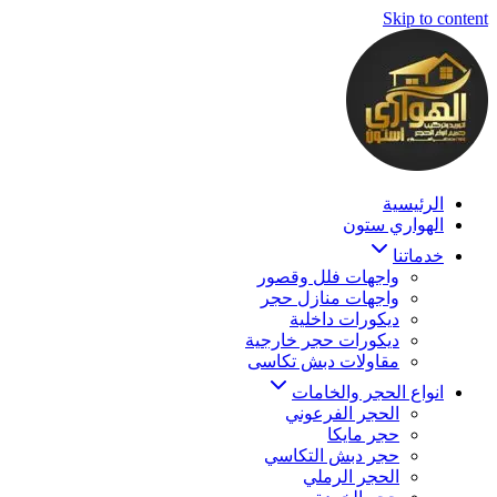
Skip to content
الرئيسية
الهواري ستون
خدماتنا
واجهات فلل وقصور
واجهات منازل حجر
ديكورات داخلية
ديكورات حجر خارجية
مقاولات دبش تكاسى
انواع الحجر والخامات
الحجر الفرعوني
حجر مايكا
حجر دبش التكاسي
الحجر الرملي