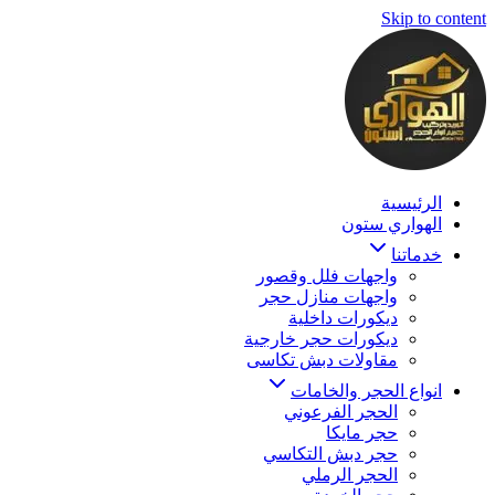
Skip to content
الرئيسية
الهواري ستون
خدماتنا
واجهات فلل وقصور
واجهات منازل حجر
ديكورات داخلية
ديكورات حجر خارجية
مقاولات دبش تكاسى
انواع الحجر والخامات
الحجر الفرعوني
حجر مايكا
حجر دبش التكاسي
الحجر الرملي