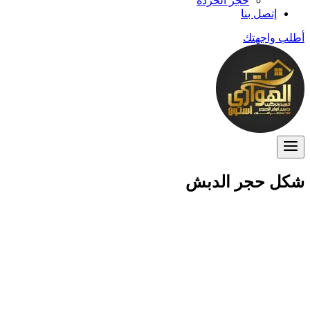
حجر الخردة
إتصل بنا
أطلب واجهتك
شكل حجر الدبش