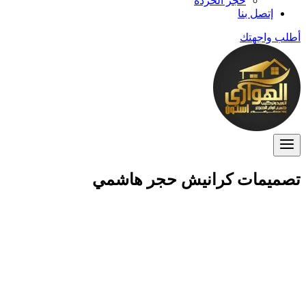
حجر الخردة
إتصل بنا
أطلب واجهتك
تصميمات كرانيش حجر هاشمي