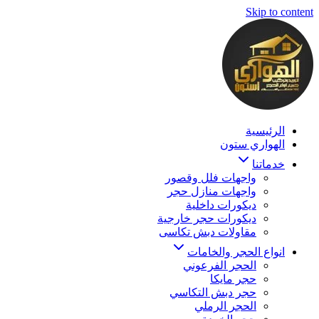
Skip to content
الرئيسية
الهواري ستون
خدماتنا
واجهات فلل وقصور
واجهات منازل حجر
ديكورات داخلية
ديكورات حجر خارجية
مقاولات دبش تكاسى
انواع الحجر والخامات
الحجر الفرعوني
حجر مايكا
حجر دبش التكاسي
الحجر الرملي